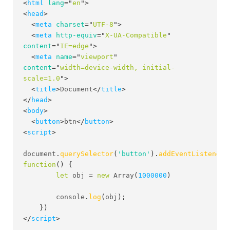
<
html
lang
=
"
en
"
>
<
head
>
<
meta
charset
=
"
UTF-8
"
>
<
meta
http-equiv
=
"
X-UA-Compatible
"
content
=
"
IE=edge
"
>
<
meta
name
=
"
viewport
"
content
=
"
width=device-width, initial-
scale=1.0
"
>
<
title
>
Document
</
title
>
</
head
>
<
body
>
<
button
>
btn
</
button
>
<
script
>
document
.
querySelector
(
'button'
)
.
addEventListener
(
function
(
)
{
let
 obj 
=
new
Array
(
1000000
)
        console
.
log
(
obj
)
;
}
)
</
script
>