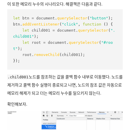
이 또한 메모리 누수의 시나리오다. 해결책은 다음과 같다.
let
 btn 
=
 document
.
querySelector
(
"button"
)
;
btn
.
addEventListener
(
"click"
,
function
(
)
{
let
 child001 
=
 document
.
querySelector
(
".
child001"
)
;
let
 root 
=
 document
.
querySelector
(
"#roo
t"
)
;
    root
.
removeChild
(
child001
)
;
}
)
;
노드를 참조하는 값을 콜백 함수 내부로 이동했다. 노드를
.child001
제거하고 콜백 함수 실행이 종료되고 나면, 노드의 참조 값은 자동으로
메모리 해제가 되고 더는 메모리 누수를 일으키지 않는다.
확인해보자.