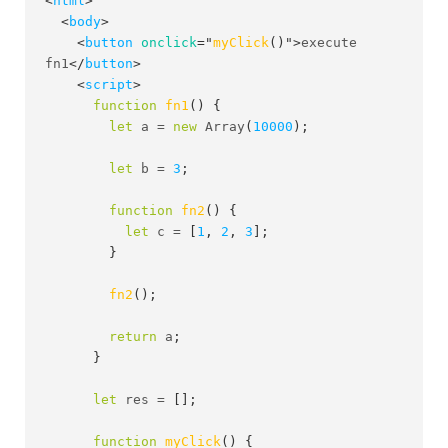
<
html
>
<
body
>
<
button
onclick
=
"
myClick
(
)
"
>
execute 
fn1
</
button
>
<
script
>
function
fn1
(
)
{
let
 a 
=
new
Array
(
10000
)
;
let
 b 
=
3
;
function
fn2
(
)
{
let
 c 
=
[
1
,
2
,
3
]
;
}
fn2
(
)
;
return
 a
;
}
let
 res 
=
[
]
;
function
myClick
(
)
{