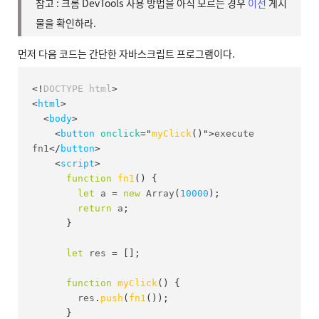
참고 : 크롬 DevTools 사용 방법을 아직 모르는 경우
이전
게시
물을 확인하라.
먼저 다음 코드는 간단한 자바스크립트 프로그램이다.
<!
DOCTYPE
html
>
<
html
>
<
body
>
<
button
onclick
=
"
myClick
(
)
"
>
execute 
fn1
</
button
>
<
script
>
function
fn1
(
)
{
let
 a 
=
new
Array
(
10000
)
;
return
 a
;
}
let
 res 
=
[
]
;
function
myClick
(
)
{
        res
.
push
(
fn1
(
)
)
;
}