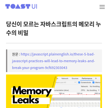
TOAST UI
당신이 모르는 자바스크립트의 메모리 누
수의 비밀
원문 :
https://javascript.plainenglish.io/these-5-bad-
javascript-practices-will-lead-to-memory-leaks-and-
break-your-program-9cf692303043