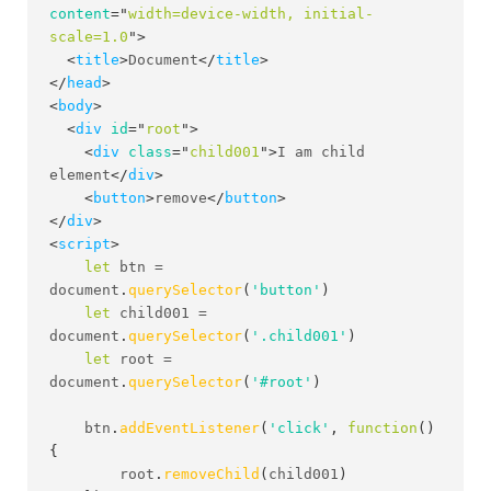
content
=
"
width=device-width, initial-
scale=1.0
"
>
<
title
>
Document
</
title
>
</
head
>
<
body
>
<
div
id
=
"
root
"
>
<
div
class
=
"
child001
"
>
I am child 
element
</
div
>
<
button
>
remove
</
button
>
</
div
>
<
script
>
let
 btn 
=
document
.
querySelector
(
'button'
)
let
 child001 
=
document
.
querySelector
(
'.child001'
)
let
 root 
=
document
.
querySelector
(
'#root'
)
    btn
.
addEventListener
(
'click'
,
function
(
)
{
        root
.
removeChild
(
child001
)